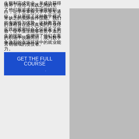
生顺利完成学业，并成功获得
填补了理论与实践之间的空
了他们所追求的市场营销职
白，让学生掌握大学毕业生通
位，充分展现了这种教学模式
常缺乏的实际操作技能。我们
的有效性与优势。这种教育与
的课程旨在提供真实的行业经
实践的紧密结合不仅提升了学
验，使毕业生能够在竞争激烈
生的技能，也增强了他们在竞
的职场中脱颖而出，成为数字
争激烈的市场环境中的就业能
营销领域的佼佼者。
力。
GET THE FULL
EARLY BIRD (RM
COURSE
5800 OFF)