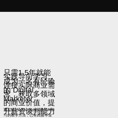
只需1.5年就能
实践导向学习，
成为一名有经验
连接实际商业需
的 Digital
求，获取多领域
Marketer
的商业价值，提
升薪资谈判能力
通过MarkeThinkers实践导向学
习的教学方法，已有四届毕业